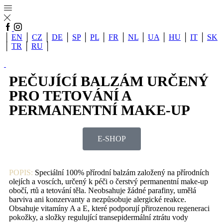
│
EN
│
CZ
│
DE
│
SP
│
PL
│
FR
│
NL
│
UA
│
HU
│
IT
│
SK
│
TR
│
RU
│
PEČUJÍCÍ BALZÁM URČENÝ
PRO TETOVÁNÍ A
PERMANENTNÍ MAKE-UP
E-SHOP
POPIS:
Speciální 100% přírodní balzám založený na přírodních
olejích a voscích, určený k péči o čerstvý permanentní make-up
obočí, rtů a tetování těla. Neobsahuje žádné parafiny, umělá
barviva ani konzervanty a nezpůsobuje alergické reakce.
Obsahuje vitamíny A a E, které podporují přirozenou regeneraci
pokožky, a složky regulující transepidermální ztrátu vody