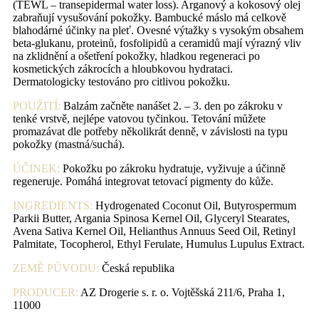
(TEWL – transepidermal water loss). Arganový a kokosový olej
zabraňují vysušování pokožky. Bambucké máslo má celkově
blahodárné účinky na pleť. Ovesné výtažky s vysokým obsahem
beta-glukanu, proteinů, fosfolipidů a ceramidů mají výrazný vliv
na zklidnění a ošetření pokožky, hladkou regeneraci po
kosmetických zákrocích a hloubkovou hydrataci.
Dermatologicky testováno pro citlivou pokožku.
POUŽITÍ:
Balzám začněte nanášet 2. – 3. den po zákroku v
tenké vrstvě, nejlépe vatovou tyčinkou. Tetování můžete
promazávat dle potřeby několikrát denně, v závislosti na typu
pokožky (mastná/suchá).
ÚČINEK:
Pokožku po zákroku hydratuje, vyživuje a účinně
regeneruje. Pomáhá integrovat tetovací pigmenty do kůže.
INGREDIENTS:
Hydrogenated Coconut Oil, Butyrospermum
Parkii Butter, Argania Spinosa Kernel Oil, Glyceryl Stearates,
Avena Sativa Kernel Oil, Helianthus Annuus Seed Oil, Retinyl
Palmitate, Tocopherol, Ethyl Ferulate, Humulus Lupulus Extract.
ZEMĚ PŮVODU:
Česká republika
PRODUCER:
AZ Drogerie s. r. o. Vojtěšská 211/6, Praha 1,
11000