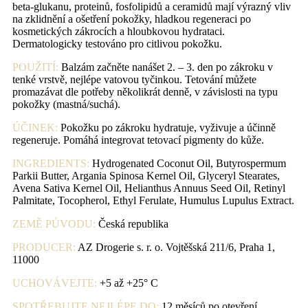
beta-glukanu, proteinů, fosfolipidů a ceramidů mají výrazný vliv
na zklidnění a ošetření pokožky, hladkou regeneraci po
kosmetických zákrocích a hloubkovou hydrataci.
Dermatologicky testováno pro citlivou pokožku.
POUŽITÍ:
Balzám začněte nanášet 2. – 3. den po zákroku v
tenké vrstvě, nejlépe vatovou tyčinkou. Tetování můžete
promazávat dle potřeby několikrát denně, v závislosti na typu
pokožky (mastná/suchá).
ÚČINEK:
Pokožku po zákroku hydratuje, vyživuje a účinně
regeneruje. Pomáhá integrovat tetovací pigmenty do kůže.
INGREDIENTS:
Hydrogenated Coconut Oil, Butyrospermum
Parkii Butter, Argania Spinosa Kernel Oil, Glyceryl Stearates,
Avena Sativa Kernel Oil, Helianthus Annuus Seed Oil, Retinyl
Palmitate, Tocopherol, Ethyl Ferulate, Humulus Lupulus Extract.
ZEMĚ PŮVODU:
Česká republika
PRODUCER:
AZ Drogerie s. r. o. Vojtěšská 211/6, Praha 1,
11000
UCHOVÁVEJTE:
+5 až +25° C
SPOTŘEBUJTE NEJLÉPE DO:
12 měsíců po otevření