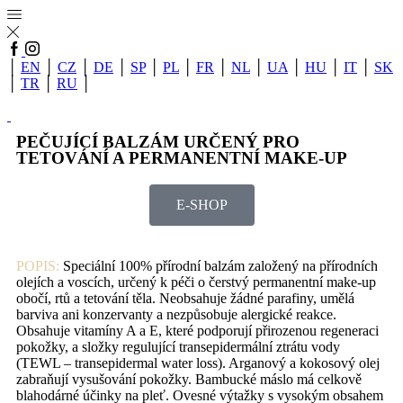
│
EN
│
CZ
│
DE
│
SP
│
PL
│
FR
│
NL
│
UA
│
HU
│
IT
│
SK
│
TR
│
RU
│
PEČUJÍCÍ BALZÁM URČENÝ PRO
TETOVÁNÍ A PERMANENTNÍ MAKE-UP
E-SHOP
POPIS:
Speciální 100% přírodní balzám založený na přírodních
olejích a voscích, určený k péči o čerstvý permanentní make-up
obočí, rtů a tetování těla. Neobsahuje žádné parafiny, umělá
barviva ani konzervanty a nezpůsobuje alergické reakce.
Obsahuje vitamíny A a E, které podporují přirozenou regeneraci
pokožky, a složky regulující transepidermální ztrátu vody
(TEWL – transepidermal water loss). Arganový a kokosový olej
zabraňují vysušování pokožky. Bambucké máslo má celkově
blahodárné účinky na pleť. Ovesné výtažky s vysokým obsahem