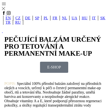
│
EN
│
CZ
│
DE
│
SP
│
PL
│
FR
│
NL
│
UA
│
HU
│
IT
│
SK
│
TR
│
RU
│
PEČUJÍCÍ BALZÁM URČENÝ
PRO TETOVÁNÍ A
PERMANENTNÍ MAKE-UP
E-SHOP
POPIS:
Speciální 100% přírodní balzám založený na přírodních
olejích a voscích, určený k péči o čerstvý permanentní make-up
obočí, rtů a tetování těla. Neobsahuje žádné parafiny, umělá
barviva ani konzervanty a nezpůsobuje alergické reakce.
Obsahuje vitamíny A a E, které podporují přirozenou regeneraci
pokožky, a složky regulující transepidermální ztrátu vody