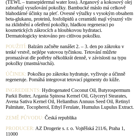
(TEWL – transepidermal water loss). Arganový a kokosový olej
zabraňují vysušování pokožky. Bambucké máslo má celkově
blahodárné účinky na pleť. Ovesné výtažky s vysokým obsahem
beta-glukanu, proteinů, fosfolipidů a ceramidů mají výrazný vliv
na zklidnění a ošetření pokožky, hladkou regeneraci po
kosmetických zákrocích a hloubkovou hydrataci.
Dermatologicky testováno pro citlivou pokožku.
POUŽITÍ:
Balzám začněte nanášet 2. – 3. den po zákroku v
tenké vrstvě, nejlépe vatovou tyčinkou. Tetování můžete
promazávat dle potřeby několikrát denně, v závislosti na typu
pokožky (mastná/suchá).
ÚČINEK:
Pokožku po zákroku hydratuje, vyživuje a účinně
regeneruje. Pomáhá integrovat tetovací pigmenty do kůže.
INGREDIENTS:
Hydrogenated Coconut Oil, Butyrospermum
Parkii Butter, Argania Spinosa Kernel Oil, Glyceryl Stearates,
Avena Sativa Kernel Oil, Helianthus Annuus Seed Oil, Retinyl
Palmitate, Tocopherol, Ethyl Ferulate, Humulus Lupulus Extract.
ZEMĚ PŮVODU:
Česká republika
PRODUCER:
AZ Drogerie s. r. o. Vojtěšská 211/6, Praha 1,
11000