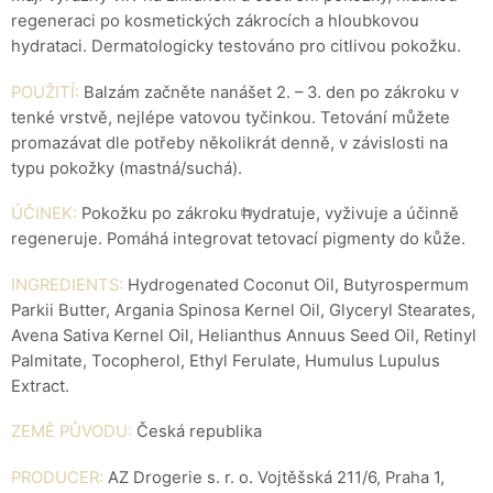
regeneraci po kosmetických zákrocích a hloubkovou
hydrataci. Dermatologicky testováno pro citlivou pokožku.
POUŽITÍ:
Balzám začněte nanášet 2. – 3. den po zákroku v
tenké vrstvě, nejlépe vatovou tyčinkou. Tetování můžete
promazávat dle potřeby několikrát denně, v závislosti na
typu pokožky (mastná/suchá).
ÚČINEK:
Pokožku po zákroku hydratuje, vyživuje a účinně
regeneruje. Pomáhá integrovat tetovací pigmenty do kůže.
INGREDIENTS:
Hydrogenated Coconut Oil, Butyrospermum
Parkii Butter, Argania Spinosa Kernel Oil, Glyceryl Stearates,
Avena Sativa Kernel Oil, Helianthus Annuus Seed Oil, Retinyl
Palmitate, Tocopherol, Ethyl Ferulate, Humulus Lupulus
Extract.
ZEMĚ PŮVODU:
Česká republika
PRODUCER:
AZ Drogerie s. r. o. Vojtěšská 211/6, Praha 1,