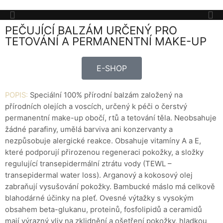
PEČUJÍCÍ BALZÁM URČENÝ PRO
TETOVÁNÍ A PERMANENTNÍ MAKE-UP
E-SHOP
POPIS:
Speciální 100% přírodní balzám založený na
přírodních olejích a voscích, určený k péči o čerstvý
permanentní make-up obočí, rtů a tetování těla. Neobsahuje
žádné parafiny, umělá barviva ani konzervanty a
nezpůsobuje alergické reakce. Obsahuje vitamíny A a E,
které podporují přirozenou regeneraci pokožky, a složky
regulující transepidermální ztrátu vody (TEWL –
transepidermal water loss). Arganový a kokosový olej
zabraňují vysušování pokožky. Bambucké máslo má celkově
blahodárné účinky na pleť. Ovesné výtažky s vysokým
obsahem beta-glukanu, proteinů, fosfolipidů a ceramidů
mají výrazný vliv na zklidnění a ošetření pokožky, hladkou