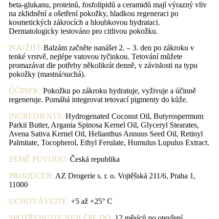
beta-glukanu, proteinů, fosfolipidů a ceramidů mají výrazný vliv
na zklidnění a ošetření pokožky, hladkou regeneraci po
kosmetických zákrocích a hloubkovou hydrataci.
Dermatologicky testováno pro citlivou pokožku.
POUŽITÍ:
Balzám začněte nanášet 2. – 3. den po zákroku v
tenké vrstvě, nejlépe vatovou tyčinkou. Tetování můžete
promazávat dle potřeby několikrát denně, v závislosti na typu
pokožky (mastná/suchá).
ÚČINEK:
Pokožku po zákroku hydratuje, vyživuje a účinně
regeneruje. Pomáhá integrovat tetovací pigmenty do kůže.
INGREDIENTS:
Hydrogenated Coconut Oil, Butyrospermum
Parkii Butter, Argania Spinosa Kernel Oil, Glyceryl Stearates,
Avena Sativa Kernel Oil, Helianthus Annuus Seed Oil, Retinyl
Palmitate, Tocopherol, Ethyl Ferulate, Humulus Lupulus Extract.
ZEMĚ PŮVODU:
Česká republika
PRODUCER:
AZ Drogerie s. r. o. Vojtěšská 211/6, Praha 1,
11000
UCHOVÁVEJTE:
+5 až +25° C
SPOTŘEBUJTE NEJLÉPE DO:
12 měsíců po otevření