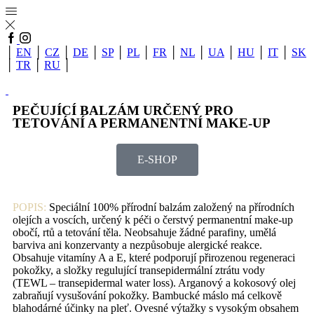
│
EN
│
CZ
│
DE
│
SP
│
PL
│
FR
│
NL
│
UA
│
HU
│
IT
│
SK
│
TR
│
RU
│
PEČUJÍCÍ BALZÁM URČENÝ PRO
TETOVÁNÍ A PERMANENTNÍ MAKE-UP
E-SHOP
POPIS:
Speciální 100% přírodní balzám založený na přírodních
olejích a voscích, určený k péči o čerstvý permanentní make-up
obočí, rtů a tetování těla. Neobsahuje žádné parafiny, umělá
barviva ani konzervanty a nezpůsobuje alergické reakce.
Obsahuje vitamíny A a E, které podporují přirozenou regeneraci
pokožky, a složky regulující transepidermální ztrátu vody
(TEWL – transepidermal water loss). Arganový a kokosový olej
zabraňují vysušování pokožky. Bambucké máslo má celkově
blahodárné účinky na pleť. Ovesné výtažky s vysokým obsahem