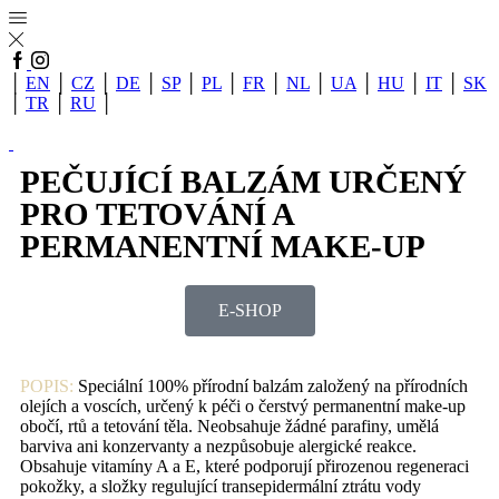
│
EN
│
CZ
│
DE
│
SP
│
PL
│
FR
│
NL
│
UA
│
HU
│
IT
│
SK
│
TR
│
RU
│
PEČUJÍCÍ BALZÁM URČENÝ
PRO TETOVÁNÍ A
PERMANENTNÍ MAKE-UP
E-SHOP
POPIS:
Speciální 100% přírodní balzám založený na přírodních
olejích a voscích, určený k péči o čerstvý permanentní make-up
obočí, rtů a tetování těla. Neobsahuje žádné parafiny, umělá
barviva ani konzervanty a nezpůsobuje alergické reakce.
Obsahuje vitamíny A a E, které podporují přirozenou regeneraci
pokožky, a složky regulující transepidermální ztrátu vody