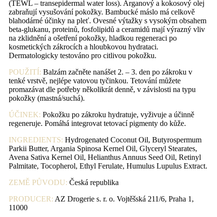
(TEWL – transepidermal water loss). Arganový a kokosový olej
zabraňují vysušování pokožky. Bambucké máslo má celkově
blahodárné účinky na pleť. Ovesné výtažky s vysokým obsahem
beta-glukanu, proteinů, fosfolipidů a ceramidů mají výrazný vliv
na zklidnění a ošetření pokožky, hladkou regeneraci po
kosmetických zákrocích a hloubkovou hydrataci.
Dermatologicky testováno pro citlivou pokožku.
POUŽITÍ:
Balzám začněte nanášet 2. – 3. den po zákroku v
tenké vrstvě, nejlépe vatovou tyčinkou. Tetování můžete
promazávat dle potřeby několikrát denně, v závislosti na typu
pokožky (mastná/suchá).
ÚČINEK:
Pokožku po zákroku hydratuje, vyživuje a účinně
regeneruje. Pomáhá integrovat tetovací pigmenty do kůže.
INGREDIENTS:
Hydrogenated Coconut Oil, Butyrospermum
Parkii Butter, Argania Spinosa Kernel Oil, Glyceryl Stearates,
Avena Sativa Kernel Oil, Helianthus Annuus Seed Oil, Retinyl
Palmitate, Tocopherol, Ethyl Ferulate, Humulus Lupulus Extract.
ZEMĚ PŮVODU:
Česká republika
PRODUCER:
AZ Drogerie s. r. o. Vojtěšská 211/6, Praha 1,
11000